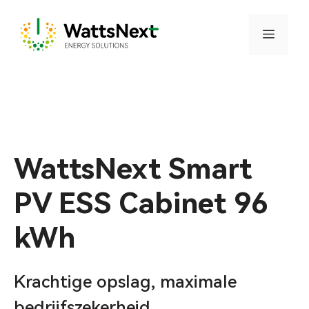
Ga
naar
Menu
de
inhoud
WattsNext Smart
PV ESS Cabinet 96
kWh
Krachtige opslag, maximale
bedrijfszekerheid